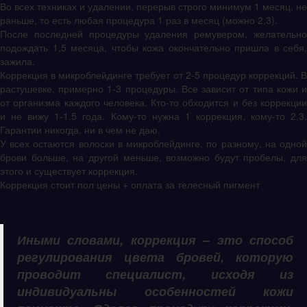
Во всех техниках и удалении, перерыв строго минимум 1 месяц, не
раньше, то есть любая процедура 1 раз в месяц (можно 2,3).
После последней процедуры удаления ремувером, желательно
подождать 1,5 месяца, чтобы кожа окончательно пришла в себя,
зажила.
Коррекция в микроблейдинге требует от 2-5 процедур коррекций. В
растушевке, примерно 1-3 процедуры. Все зависит от типа кожи и
от организма каждого человека. Кто-то обходится и без коррекции
и не вижу 1-1.5 года. Кому-то нужна 1 коррекция, кому-то 2,3.
Гарантии никогда, ни в чем не даю.
У всех остаются волоски в микроблейдинге, по разному, на одной
брови больше, на другой меньше, возможно будут пробелы, для
этого и существует коррекция.
Коррекция стоит пол цены + оплата за телесный пигмент
Иными словами, коррекция – это способ
регулирования цвета бровей, которую
проводит специалист, исходя из
индивидуальны особенностей кожи