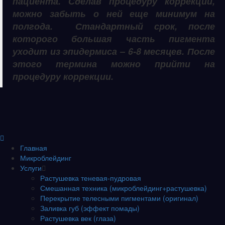
пациента. Сделав процедуру коррекции,
можно забыть о ней еще минимум на
полгода. Стандартный срок, после
которого большая часть пигмента
уходит из эпидермиса – 6-8 месяцев. После
этого термина можно прийти на
процедуру коррекции.
Главная
Микроблейдинг
Услуги
Растушевка теневая-пудровая
Смешанная техника (микроблейдинг+растушевка)
Перекрытие телесными пигментами (оригинал)
Заливка губ (эффект помады)
Растушевка век (глаза)